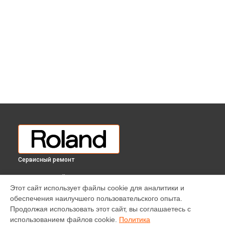
Сервисный ремонт
ВЫБЕРИ СВОЙ ГОРОД
Этот сайт использует файлы cookie для аналитики и
Ремонт басового синтезатора Roland в
Краснодаре
обеспечения наилучшего пользовательского опыта.
Ремонт басового синтезатора Roland в
Ростове-на-Дону
Продолжая использовать этот сайт, вы соглашаетесь с
Ремонт басового синтезатора Roland в
Нижнем Новгороде
использованием файлов cookie.
Политика